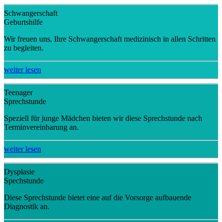
Schwangerschaft
Geburtshilfe
Wir freuen uns, Ihre Schwangerschaft medizinisch in allen Schritten
zu begleiten.
weiter lesen
Teenager
Sprechstunde
Speziell für junge Mädchen bieten wir diese Sprechstunde nach
Terminvereinbarung an.
weiter lesen
Dysplasie
Spechstunde
Diese Sprechstunde bietet eine auf die Vorsorge aufbauende
Diagnostik an.